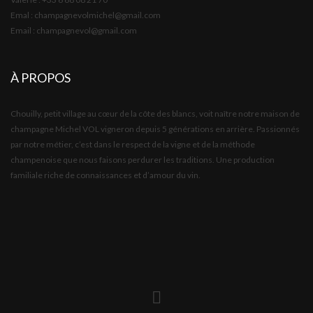
Emal : champagnevolmichel@gmail.com
Email : champagnevol@gmail.com
À PROPOS
Chouilly, petit village au cœur de la côte des blancs, voit naître notre maison de
champagne Michel VOL vigneron depuis 5 générations en arrière. Passionnés
par notre métier, c’est dans le respect de la vigne et de la méthode
champenoise que nous faisons perdurer les traditions. Une production
familiale riche de connaissances et d’amour du vin.